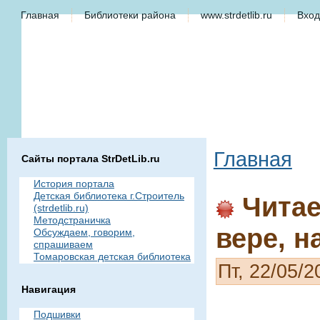
Главная
Библиотеки района
www.strdetlib.ru
Вход
Главная
Сайты портала StrDetLib.ru
История портала
Детская библиотека г.Строитель
Читае
(strdetlib.ru)
Методстраничка
вере, н
Обсуждаем, говорим,
спрашиваем
Томаровская детская библиотека
Пт, 22/05/2
Навигация
Подшивки