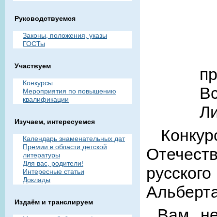
Руководствуемся
Законы, положения, указы
ГОСТы
Участвуем
п
Конкурсы
Вс
Мероприятия по повышению
квалификации
Ли
Изучаем, интересуемся
Конкурс
Календарь знаменательных дат
Премии в области детской
Отечеств
литературы
Для вас, родители!
русског
Интересные статьи
Доклады
Альберта
Издаём и транслируем
Вам нео