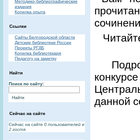
Методико-библиографические
издания
прочита
Копилка опыта
сочинени
Ссылки
Читайт
Сайты Белгородской области
Детские библиотеки России
Проекты РГДБ
Копилка библиотекаря
Педагогу на заметку
Подроб
Найти
конкурс
Поиск по сайту:
Централ
данной с
Сейчас на сайте
Сейчас на сайте
0 пользователей
и
2 гостя
.