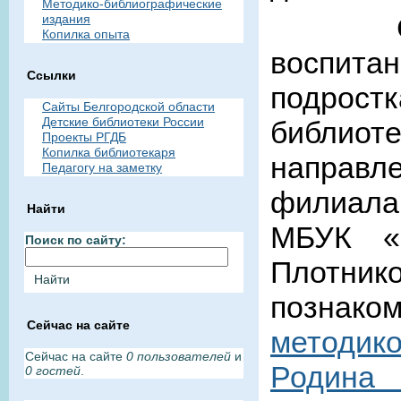
Методико-библиографические
С сооб
издания
Копилка опыта
воспита
Ссылки
подрос
Сайты Белгородской области
Детские библиотеки России
библио
Проекты РГДБ
Копилка библиотекаря
направл
Педагогу на заметку
филиала
Найти
МБУК «
Поиск по сайту:
Плотник
познак
Сейчас на сайте
методик
Сейчас на сайте
0 пользователей
и
Родина
0 гостей
.