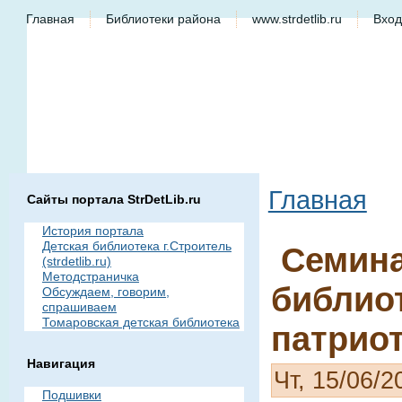
Главная
Библиотеки района
www.strdetlib.ru
Вход
Главная
Сайты портала StrDetLib.ru
История портала
Детская библиотека г.Строитель
Семина
(strdetlib.ru)
Методстраничка
библио
Обсуждаем, говорим,
спрашиваем
Томаровская детская библиотека
патрио
Навигация
Чт, 15/06/2
Подшивки