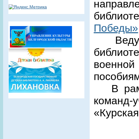
направле
библиот
Победы»
Ведущи
библиот
военно
пособиям
В рамка
команд-
«Курская