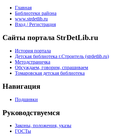
Главная
Библиотеки района
www.strdetlib.ru
Вход / Регистрация
Сайты портала StrDetLib.ru
История портала
Детская библиотека г.Строитель (strdetlib.ru)
Методстраничка
Обсуждаем, говорим, спрашиваем
Томаровская детская библиотека
Навигация
Подшивки
Руководствуемся
Законы, положения, указы
ГОСТы