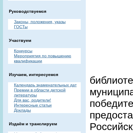
Руководствуемся
Законы, положения, указы
ГОСТы
Участвуем
Конкурсы
Мероприятия по повышению
квалификации
Изучаем, интересуемся
библи
Календарь знаменательных дат
муници
Премии в области детской
литературы
Для вас, родители!
победи
Интересные статьи
Доклады
предост
Российс
Издаём и транслируем