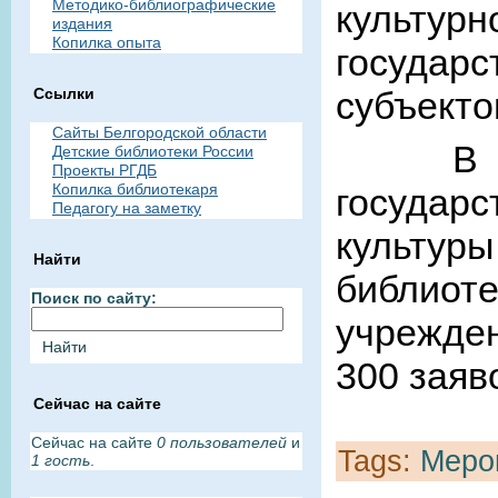
Методико-библиографические
культур
издания
Копилка опыта
государ
Ссылки
субъекто
Сайты Белгородской области
В отбо
Детские библиотеки России
Проекты РГДБ
Копилка библиотекаря
государ
Педагогу на заметку
культуры
Найти
библиот
Поиск по сайту:
учрежден
300 заяв
Сейчас на сайте
Сейчас на сайте
0 пользователей
и
Tags:
Меро
1 гость
.