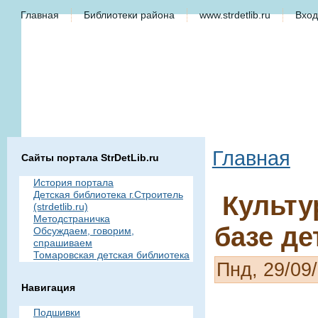
Главная
Библиотеки района
www.strdetlib.ru
Вход
Главная
Сайты портала StrDetLib.ru
История портала
Детская библиотека г.Строитель
Культу
(strdetlib.ru)
Методстраничка
базе де
Обсуждаем, говорим,
спрашиваем
Томаровская детская библиотека
Пнд, 29/09/
Навигация
Подшивки