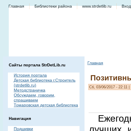
Главная
Библиотеки района
www.strdetlib.ru
Вход
Главная
Сайты портала StrDetLib.ru
История портала
Позитивный
Детская библиотека г.Строитель
(strdetlib.ru)
Сб, 03/06/2017 - 22:11 
Методстраничка
Обсуждаем, говорим,
спрашиваем
Томаровская детская библиотека
Ежегодны
Навигация
лучших и
Подшивки