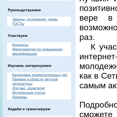
позитивн
Руководствуемся
вере в 
Законы, положения, указы
ГОСТы
возможнос
раз.
Участвуем
К участ
Конкурсы
Мероприятия по повышению
квалификации
интернет
молодеж
Изучаем, интересуемся
как в Се
Календарь знаменательных дат
Премии в области детской
самым ак
литературы
Для вас, родители!
Интересные статьи
Доклады
Подробн
Издаём и транслируем
сможете